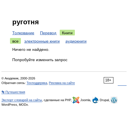
руготня
Толкование
Перевод
Книги
все
электронные книги
аудиокниги
Ничего не найдено.
Попробуйте изменить запрос
© Академик, 2000-2026
18+
Обратная связь:
Техподдержка
,
Реклама на сайте
👣 Путешествия
Экспорт словарей на сайты
, сделанные на PHP,
Joomla,
Drupal,
WordPress, MODx.